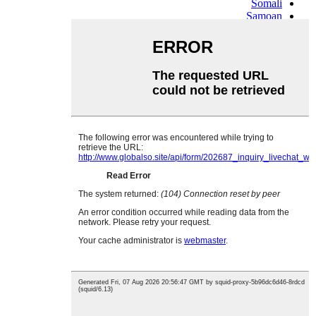
Somali
Samoan
Scots Gaelic
Shona
Sindhi
Sundanese
Swahili
Tajik
Tamil
Telugu
Thai
Ukrainian
Urdu
Uzbek
Vietnamese
Welsh
Xhosa
Yiddish
Yoruba
Zulu
Kinyarwanda
Tatar
Oriya
Turkmen
Uyghur